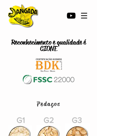
Reconhecimento e qualidade é
CIONE
Pedaços
G1
G2
G3