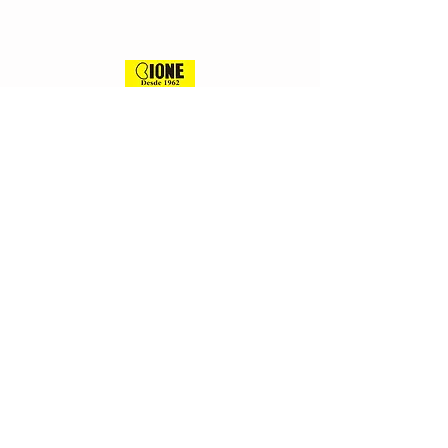
Tradição desde 1962
Address
Rua Professor Leite Gondim 190
Padre Andrade – Fortaleza-CE
CEP:
60.360-428
.
Contact
+55 85 3311 6868
E-mail:
contato@cione.com.br
© 2020 CIONE - Todos os direitos reservados
Site orgulhosamente desenvolvido por
Sinapse Brasil