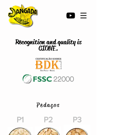
Recognition and quality is
CIONE.
Pedaços
P1
P2
P3