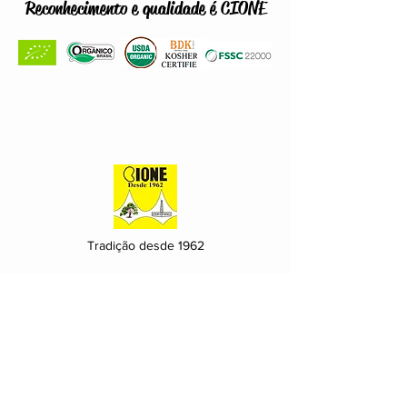
Reconhecimento e qualidade é CIONE
Tradição desde 1962
Address
Rua Professor Leite Gondim 190
Padre Andrade – Fortaleza-CE
CEP:
60.360-428
.
Contact
+55 85 3311 6868