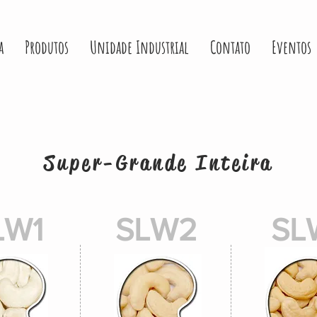
a
Produtos
Unidade Industrial
Contato
Eventos
Super-Grande Inteira
LW1
SLW2
SL